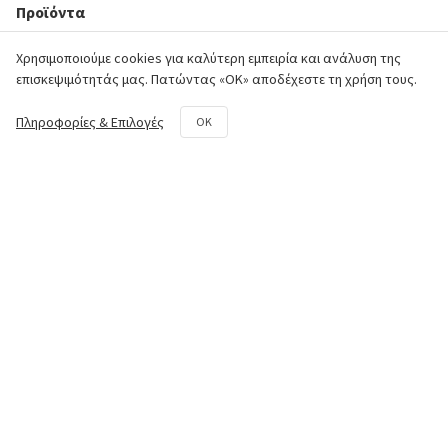
Προϊόντα
Χρησιμοποιούμε cookies για καλύτερη εμπειρία και ανάλυση της
Κινητήρας
επισκεψιμότητάς μας. Πατώντας «ΟΚ» αποδέχεστε τη χρήση τους.
Πλαίσιο
Πληροφορίες & Επιλογές
OK
Σύστημα Μετάδοσης
Υδραυλικό Σύστημα
Φρέζα
Κιτ επισκευής και συντήρησης
Επικοινωνία
50o χλμ. Ε.Ο. Αθηνών - Λαμίας,
Aυλώνας Αττικής
+30 22950 42258