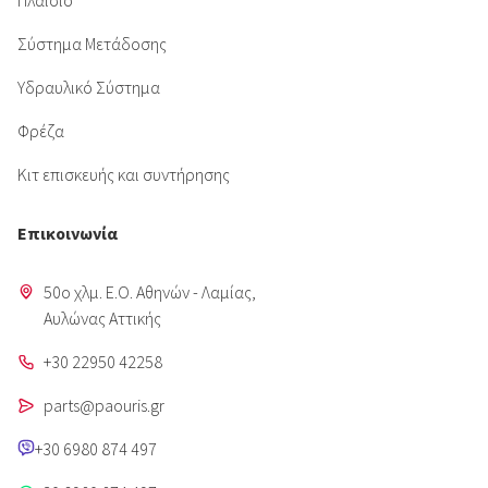
Πλαίσιο
Σύστημα Μετάδοσης
Υδραυλικό Σύστημα
Φρέζα
Κιτ επισκευής και συντήρησης
Επικοινωνία
50o χλμ. Ε.Ο. Αθηνών - Λαμίας,
Aυλώνας Αττικής
+30 22950 42258
parts@paouris.gr
+30 6980 874 497