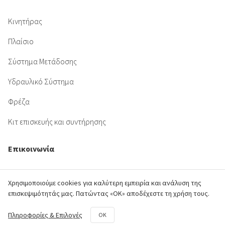
Κινητήρας
Πλαίσιο
Σύστημα Μετάδοσης
Υδραυλικό Σύστημα
Φρέζα
Κιτ επισκευής και συντήρησης
Επικοινωνία
50o χλμ. Ε.Ο. Αθηνών - Λαμίας,
Χρησιμοποιούμε cookies για καλύτερη εμπειρία και ανάλυση της
Aυλώνας Αττικής
επισκεψιμότητάς μας. Πατώντας «ΟΚ» αποδέχεστε τη χρήση τους.
+30 22950 42258
Πληροφορίες & Επιλογές
OK