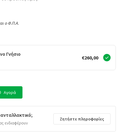
αι ο Φ.Π.Α.
νο Γνήσιο
€260,00
Αγορά
 ανταλλακτικό;
Ζητήστε πληροφορίες
ας ενδιαφέρουν