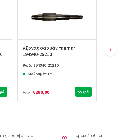
Άξονας σασμάν Yanmar:
Γρανάζι 32 δό
50
194940-25210
194940-25220
Κωδ. 194940-25210
Κωδ. 194940-252
Διαθεσιμότητα
Διαθεσιμότητα
€280,00
€165,00
ρά
Από
Αγορά
Από
ιτες προσφορές σε
Παρακολούθηση