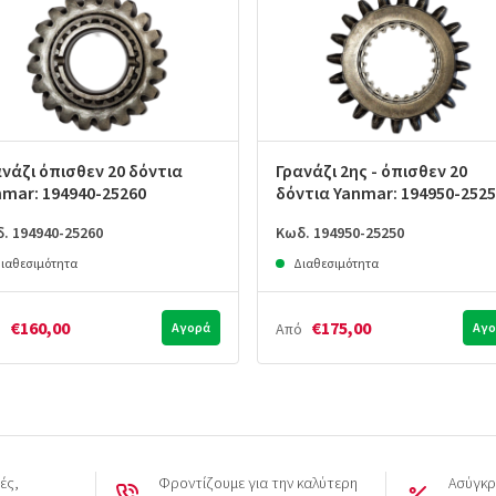
νάζι όπισθεν 20 δόντια
Γρανάζι 2ης - όπισθεν 20
nmar: 194940-25260
δόντια Yanmar: 194950-252
. 194940-25260
Κωδ. 194950-25250
ιαθεσιμότητα
Διαθεσιμότητα
€160,00
€175,00
ό
Αγορά
Από
Αγο
ές,
Φροντίζουμε για την καλύτερη
Ασύγκρ