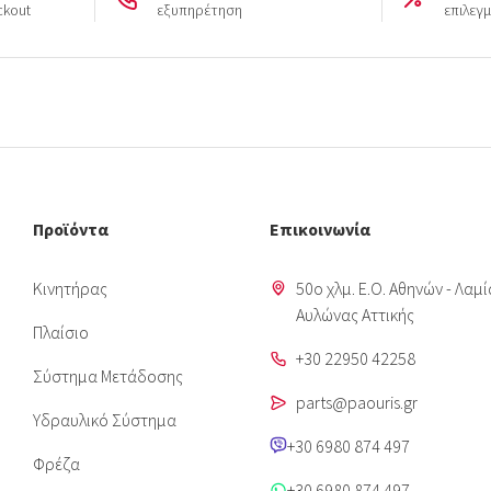
ckout
εξυπηρέτηση
επιλεγ
Προϊόντα
Επικοινωνία
Κινητήρας
50o χλμ. Ε.Ο. Αθηνών - Λαμί
Aυλώνας Αττικής
Πλαίσιο
+30 22950 42258
Σύστημα Μετάδοσης
parts@paouris.gr
Υδραυλικό Σύστημα
+30 6980 874 497
Φρέζα
+30 6980 874 497