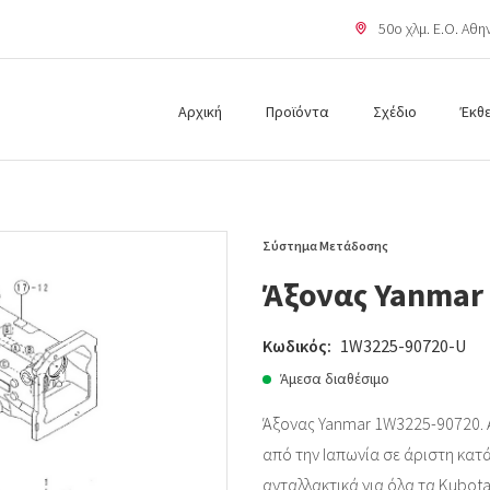
50o χλμ. Ε.Ο. Αθ
Αρχική
Προϊόντα
Σχέδιο
Έκθ
Σύστημα Μετάδοσης
Άξονας Yanmar
Κωδικός:
1W3225-90720-U
Άμεσα διαθέσιμο
Άξονας Yanmar 1W3225-90720. Α
από την Ιαπωνία σε άριστη κατάσ
ανταλλακτικά για όλα τα Kubota