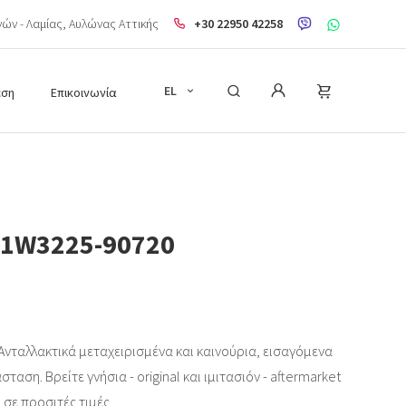
ηνών - Λαμίας, Aυλώνας Αττικής
+30 22950 42258
EL
εση
Επικοινωνία
 1W3225-90720
νταλλακτικά μεταχειρισμένα και καινούρια, εισαγόμενα
ταση. Βρείτε γνήσια - original και ιμιτασιόν - aftermarket
 σε προσιτές τιμές.