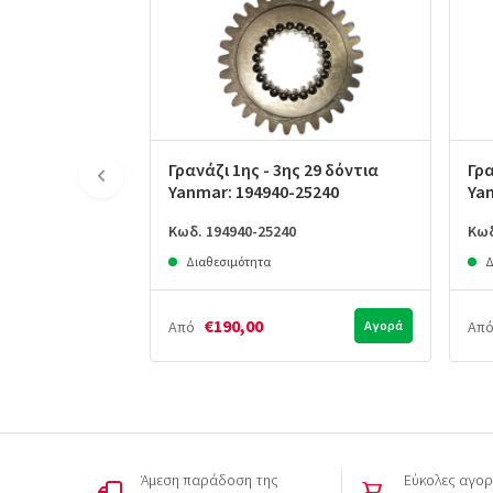
Γρανάζι 1ης - 3ης 29 δόντια
Γρα
Yanmar: 194940-25240
Ya
Κωδ. 194940-25240
Κωδ
Διαθεσιμότητα
Δ
€190,00
Από
Αγορά
Απ
Άμεση παράδοση της
Εύκολες αγορ