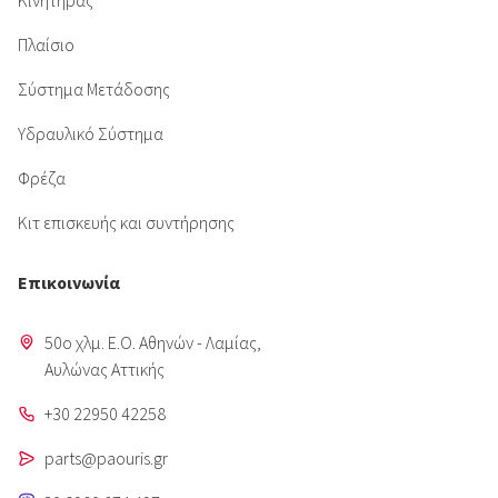
Κινητήρας
Πλαίσιο
Σύστημα Μετάδοσης
Υδραυλικό Σύστημα
Φρέζα
Κιτ επισκευής και συντήρησης
Επικοινωνία
50o χλμ. Ε.Ο. Αθηνών - Λαμίας,
Aυλώνας Αττικής
+30 22950 42258
parts@paouris.gr