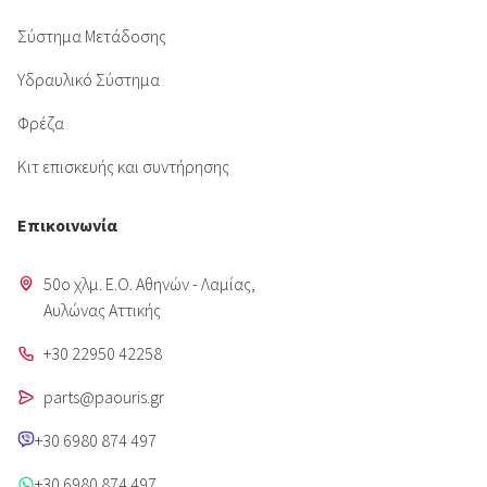
Σύστημα Μετάδοσης
Υδραυλικό Σύστημα
Φρέζα
Κιτ επισκευής και συντήρησης
Επικοινωνία
50o χλμ. Ε.Ο. Αθηνών - Λαμίας,
Aυλώνας Αττικής
+30 22950 42258
parts@paouris.gr
+30 6980 874 497
+30 6980 874 497