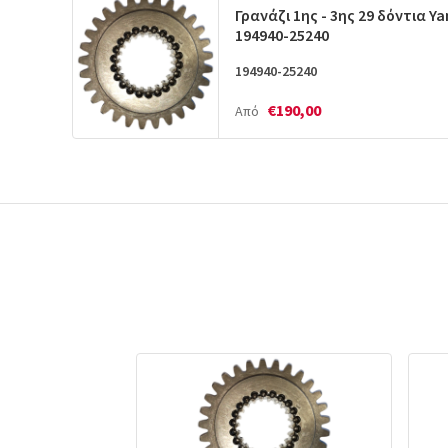
Γρανάζι 1ης - 3ης 29 δόντια Y
194940-25240
194940-25240
€190,00
Από