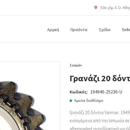
50o χλμ. Ε.Ο. Αθ
Αρχική
Προϊόντα
Σχέδιο
Έκθ
Σασμάν
Γρανάζι 20 δόν
Κωδικός:
194940-25230-U
Άμεσα διαθέσιμο
Γρανάζι 20 δόντια Yanmar: 1949
εισαγόμενα από την Ιαπωνία σε ά
aftermarket ανταλλακτικά για ό