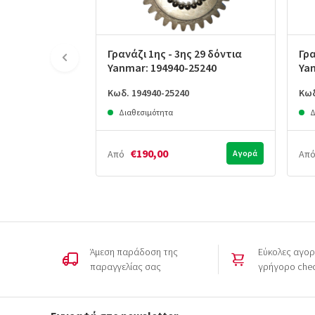
Γρανάζι 1ης - 3ης 29 δόντια
Γρα
Yanmar: 194940-25240
Ya
Κωδ. 194940-25240
Κωδ
Διαθεσιμότητα
Δ
€190,00
Από
Αγορά
Απ
Άμεση παράδοση της
Εύκολες αγορ
παραγγελίας σας
γρήγορο che