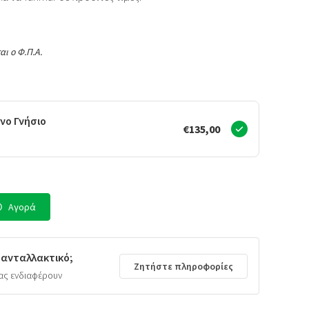
αι ο Φ.Π.Α.
νο Γνήσιο
€135,00
Αγορά
 ανταλλακτικό;
Ζητήστε πληροφορίες
ας ενδιαφέρουν