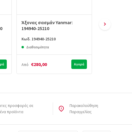
Άξονας σασμάν Yanmar:
Γρανάζι 32 δό
50
194940-25210
194940-25220
Κωδ. 194940-25210
Κωδ. 194940-252
Διαθεσιμότητα
Διαθεσιμότητα
€280,00
€165,00
ρά
Από
Αγορά
Από
ιτες προσφορές σε
Παρακολούθηση
μένα προϊόντα
Παραγγελίας