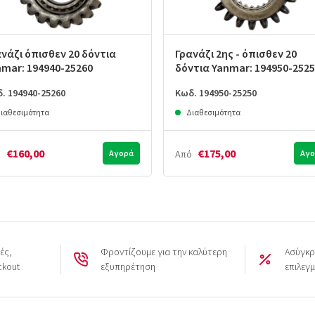
νάζι όπισθεν 20 δόντια
Γρανάζι 2ης - όπισθεν 20
nmar: 194940-25260
δόντια Yanmar: 194950-252
. 194940-25260
Κωδ. 194950-25250
ιαθεσιμότητα
Διαθεσιμότητα
€160,00
€175,00
ό
Αγορά
Από
Αγο
ές,
Φροντίζουμε για την καλύτερη
Ασύγκρ
ckout
εξυπηρέτηση
επιλεγ