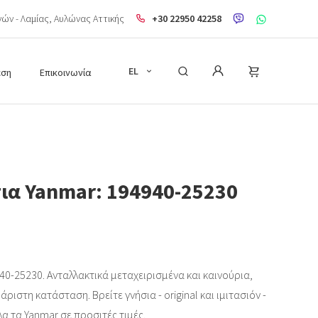
ηνών - Λαμίας, Aυλώνας Αττικής
+30 22950 42258
EL
εση
Επικοινωνία
τια Yanmar: 194940-25230
40-25230. Ανταλλακτικά μεταχειρισμένα και καινούρια,
ριστη κατάσταση. Βρείτε γνήσια - original και ιμιτασιόν -
λα τα Yanmar σε προσιτές τιμές.