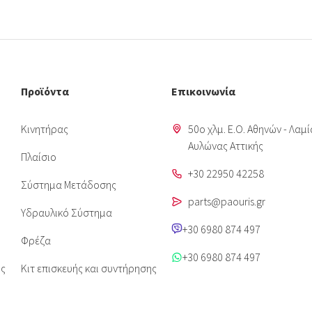
Προϊόντα
Επικοινωνία
Κινητήρας
50o χλμ. Ε.Ο. Αθηνών - Λαμί
Aυλώνας Αττικής
Πλαίσιο
+30 22950 42258
Σύστημα Μετάδοσης
parts@paouris.gr
Υδραυλικό Σύστημα
+30 6980 874 497
Φρέζα
+30 6980 874 497
ις
Κιτ επισκευής και συντήρησης