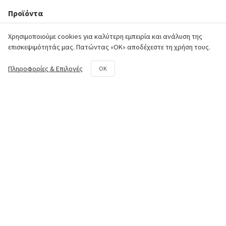
Προϊόντα
Χρησιμοποιούμε cookies για καλύτερη εμπειρία και ανάλυση της
Κινητήρας
επισκεψιμότητάς μας. Πατώντας «ΟΚ» αποδέχεστε τη χρήση τους.
Πλαίσιο
Πληροφορίες & Επιλογές
OK
Σύστημα Μετάδοσης
Υδραυλικό Σύστημα
Φρέζα
Κιτ επισκευής και συντήρησης
Επικοινωνία
50o χλμ. Ε.Ο. Αθηνών - Λαμίας,
Aυλώνας Αττικής