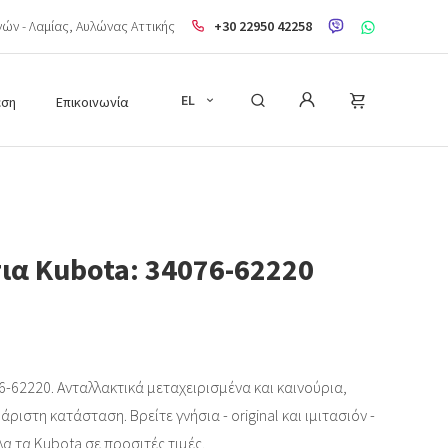
ηνών - Λαμίας, Aυλώνας Αττικής
+30 22950 42258
EL
εση
Επικοινωνία
τια Kubota: 34076-62220
6-62220. Ανταλλακτικά μεταχειρισμένα και καινούρια,
ριστη κατάσταση. Βρείτε γνήσια - original και ιμιτασιόν -
λα τα Kubota σε προσιτές τιμές.