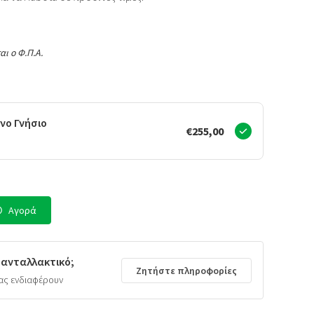
αι ο Φ.Π.Α.
νο Γνήσιο
€255,00
Αγορά
 ανταλλακτικό;
Ζητήστε πληροφορίες
ας ενδιαφέρουν