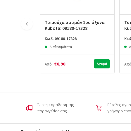
Τσιμούχα σασμάν 1ου άξονα
Τσ
Kubota: 09180-17328
Ku
Κωδ. 09180-17328
Κωδ
Διαθεσιμότητα
Δ
€6,90
Από
Αγορά
Απ
Άμεση παράδοση της
Εύκολες αγορ
παραγγελίας σας
γρήγορο che