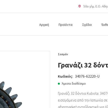
50o χλμ. Ε.Ο. Αθ
Αρχική
Προϊόντα
Σχέδιο
Έκθ
Σασμάν
Γρανάζι 32 δόν
Κωδικός:
34076-62220-U
Άμεσα διαθέσιμο
Γρανάζι 32 δόντια Kubota: 3407
εισαγόμενα από την Ιαπωνία σε ά
aftermarket ανταλλακτικά για ό