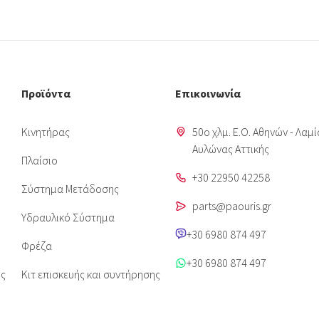
Προϊόντα
Επικοινωνία
Κινητήρας
50o χλμ. Ε.Ο. Αθηνών - Λαμί
Aυλώνας Αττικής
Πλαίσιο
+30 22950 42258
Σύστημα Μετάδοσης
parts@paouris.gr
Υδραυλικό Σύστημα
+30 6980 874 497
Φρέζα
+30 6980 874 497
ις
Κιτ επισκευής και συντήρησης