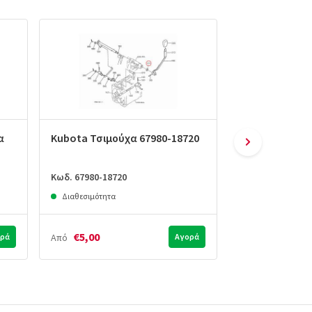
α
Kubota Τσιμούχα 67980-18720
Kubota Τσιμού
Κωδ. 67980-18720
Κωδ. 09500-2035
Διαθεσιμότητα
Διαθεσιμότητα
€5,00
€8,00
ρά
Από
Αγορά
Από