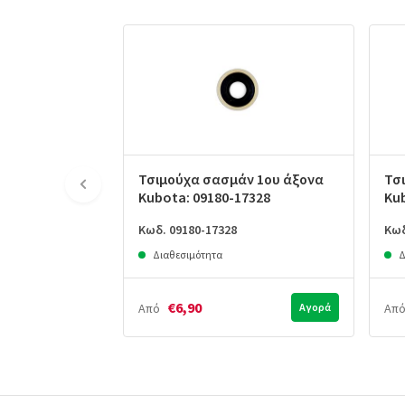
Τσιμούχα σασμάν 1ου άξονα
Τσ
Kubota: 09180-17328
Ku
Κωδ. 09180-17328
Κωδ
Διαθεσιμότητα
Δ
€6,90
Από
Αγορά
Απ