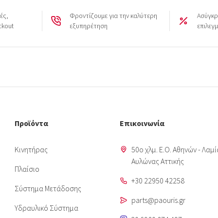
ές,
Φροντίζουμε για την καλύτερη
Ασύγκρ
ckout
εξυπηρέτηση
επιλεγ
Προϊόντα
Επικοινωνία
Κινητήρας
50o χλμ. Ε.Ο. Αθηνών - Λαμί
Aυλώνας Αττικής
Πλαίσιο
+30 22950 42258
Σύστημα Μετάδοσης
parts@paouris.gr
Υδραυλικό Σύστημα