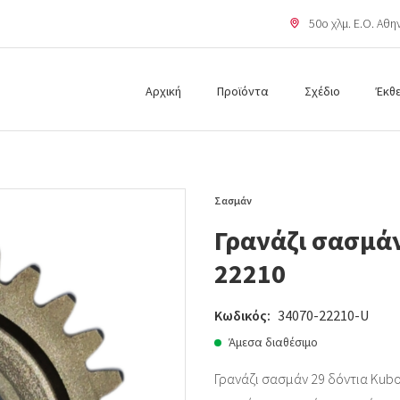
50o χλμ. Ε.Ο. Αθ
Αρχική
Προϊόντα
Σχέδιο
Έκθ
Σασμάν
Γρανάζι σασμάν
22210
Κωδικός:
34070-22210-U
Άμεσα διαθέσιμο
Γρανάζι σασμάν 29 δόντια Kubo