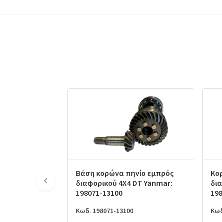
Βάση κορώνα πηνίο εμπρός
Κο
διαφορικού 4X4 DT Yanmar:
δι
198071-13100
19
Κωδ. 198071-13100
Κωδ