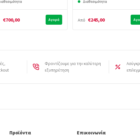
ιαθεσιμότητα
Διαθεσιμότητα
€700,00
€245,00
ό
Αγορά
Από
Αγο
ές,
Φροντίζουμε για την καλύτερη
Ασύγκρ
ckout
εξυπηρέτηση
επιλεγ
Προϊόντα
Επικοινωνία