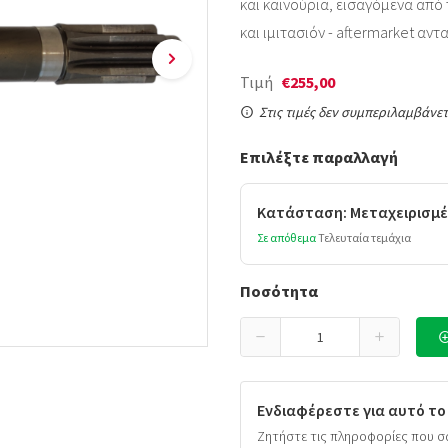
και καινούρια, εισαγόμενα από τ
και ιμιτασιόν - aftermarket αντ
Τιμή
€255,00
Στις τιμές δεν συμπεριλαμβάνετ
Επιλέξτε παραλλαγή
Κατάσταση: Μεταχειρισμέ
Σε απόθεμα
Τελευταία τεμάχια
Ποσότητα
Ενδιαφέρεστε για αυτό το
Ζητήστε τις πληροφορίες που σ