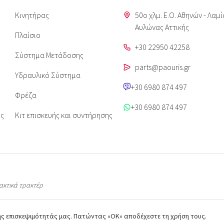
Κινητήρας
50o χλμ. Ε.Ο. Αθηνών - Λαμί
Aυλώνας Αττικής
Πλαίσιο
+30 22950 42258
Σύστημα Μετάδοσης
parts@paouris.gr
Υδραυλικό Σύστημα
+30 6980 874 497
Φρέζα
+30 6980 874 497
ις
Κιτ επισκευής και συντήρησης
λακτικά τρακτέρ
της επισκεψιμότητάς μας. Πατώντας «ΟΚ» αποδέχεστε τη χρήση τους.
όντων προστατεύονται από πνευματικά δικαιώματα & είναι ιδιοκτησία του paourisparts.gr