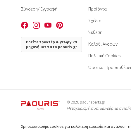
Σύνδεση
/ Εγγραφή
Προϊόντα
Σχέδιο
Έκθεση
Βρείτε τρακτέρ & γεωργικά
Καλάθι Αγορών
μηχανήματα στο paouris.gr
Πολιτική Cookies
Όροι και Προϋποθέσε
© 2026 paourisparts.gr
Μεταχειρισμένα και καινούργια ανταλ
Χρησιμοποιούμε cookies για καλύτερη εμπειρία και ανάλυση 
© Όλες οι φωτογραφίες των προϊ