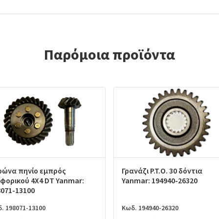
Παρόμοια προϊόντα
ρώνα πηνίο εμπρός
Γρανάζι P.T.O. 30 δόντια
αφορικού 4X4 DT Yanmar:
Yanmar: 194940-26320
8071-13100
. 198071-13100
Κωδ. 194940-26320