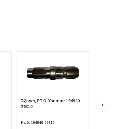
Άξονας P.T.O. Yanmar: 194940-
Βάση κορώνας
26310
διαφορικού Ya
31500
Κωδ. 194940-26310
Κωδ. 194940-315