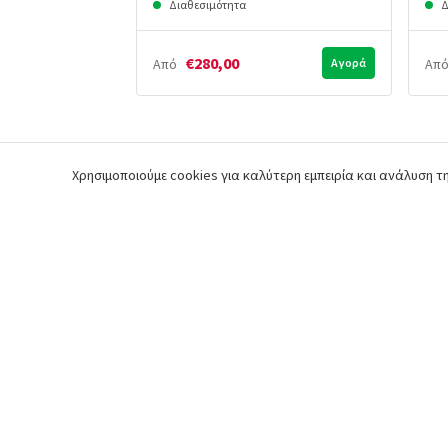
Διαθεσιμότητα
Δ
€280,00
Από
Αγορά
Απ
Χρησιμοποιούμε cookies για καλύτερη εμπειρία και ανάλυση 
Άμεση παράδοση της
Εύκολες αγορ
παραγγελίας σας
γρήγορο che
Εγγραφή στο newsletter
Εισάγετε το email σας για να λαμβάνετε ενημερώσεις!
Περιοχή μελών
Χρήσιμοι Σύνδεσμοι