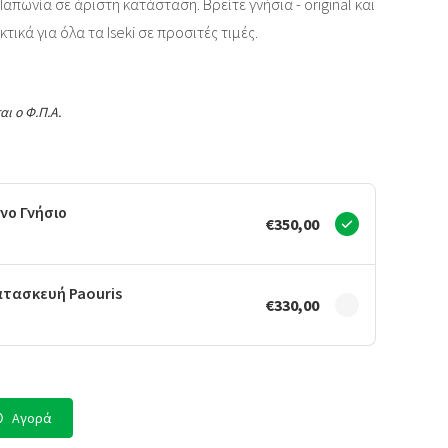
απωνία σε άριστη κατάσταση. Βρείτε γνήσια - original και
τικά για όλα τα Iseki σε προσιτές τιμές.
αι ο Φ.Π.Α.
νο Γνήσιο
€350,00
ατασκευή Paouris
€330,00
Αγορά