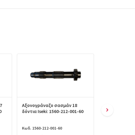
7
Αξονογράναζο σασμάν 18
Χελώνα σασμάν
0
δόντια Iseki: 1560-212-001-60
201-001-10
Κωδ. 1560-212-001-60
Κωδ. 1594-201-0