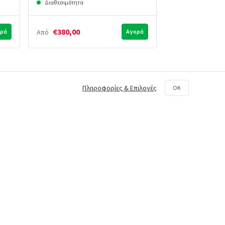
Διαθεσιμότητα
Διαθεσιμότητα
€380,00
€800,00
ρά
Από
Αγορά
Από
Πληροφορίες & Επιλογές
OK
ιτες προσφορές σε
Παρακολούθηση
μένα προϊόντα
Παραγγελίας
Εγγραφή
Ώρες Λειτουργίας