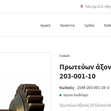
50o χλμ. Ε.Ο. Αθ
Αρχική
Προϊόντα
Σχέδιο
Έκθ
Σασμάν
Πρωτεύων άξονα
203-001-10
Κωδικός:
1544-203-001-10-U
Άμεσα διαθέσιμο
Πρωτεύων άξονας 29 δόντια Isek