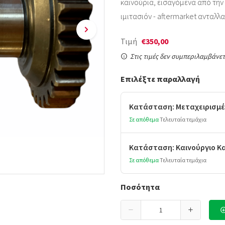
καινούρια, εισαγόμενα από την Ι
ιμιτασιόν - aftermarket ανταλλακ
Τιμή
€350,00
Στις τιμές δεν συμπεριλαμβάνετ
Επιλέξτε παραλλαγή
Κατάσταση: Μεταχειρισμέ
Σε απόθεμα
Τελευταία τεμάχια
Κατάσταση: Καινούργιο Κ
Σε απόθεμα
Τελευταία τεμάχια
Ποσότητα