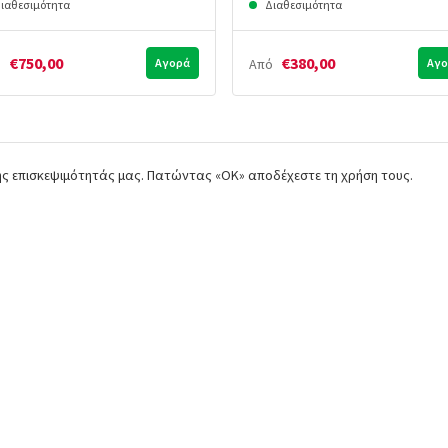
ιαθεσιμότητα
Διαθεσιμότητα
€750,00
€380,00
ό
Αγορά
Από
Αγο
της επισκεψιμότητάς μας. Πατώντας «ΟΚ» αποδέχεστε τη χρήση τους.
ές,
Φροντίζουμε για την καλύτερη
Ασύγκρ
ckout
εξυπηρέτηση
επιλεγ
Προϊόντα
Επικοινωνία