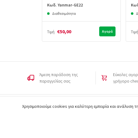
Κωδ. Yanmar-GE22
Κωδ
Διαθεσιμότητα
Δ
€50,00
Τιμή
Αγορά
Τιμ
Άμεση παράδοση της
Εύκολες αγορ
παραγγελίας σας
γρήγορο che
Εγγραφή στο newsletter
Χρησιμοποιούμε cookies για καλύτερη εμπειρία και ανάλυση 
Εισάγετε το email σας για να λαμβάνετε ενημερώσεις!