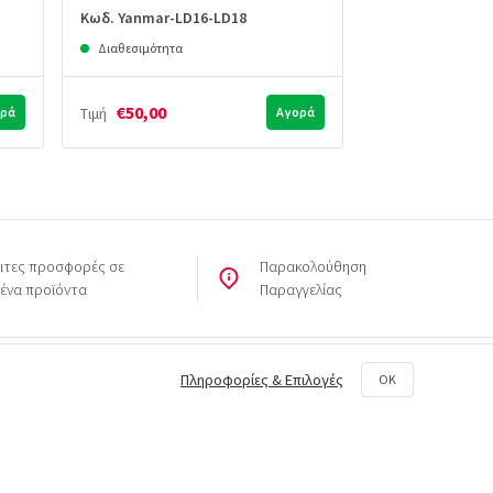
Κωδ. Yanmar-LD16-LD18
Κωδ. Yanmar-Le
Διαθεσιμότητα
Διαθεσιμότητα
€50,00
€50,00
ρά
Τιμή
Αγορά
Τιμή
ιτες προσφορές σε
Παρακολούθηση
μένα προϊόντα
Παραγγελίας
Πληροφορίες & Επιλογές
OK
Εγγραφή