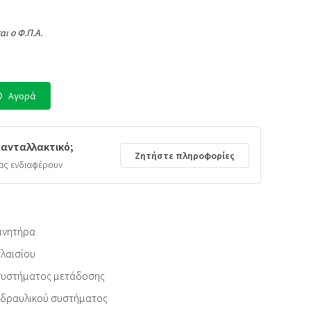
αι ο Φ.Π.Α.
Αγορά
 ανταλλακτικό;
Ζητήστε πληροφορίες
ας ενδιαφέρουν
ινητήρα
λαισίου
συστήματος μετάδοσης
υδραυλικού συστήματος