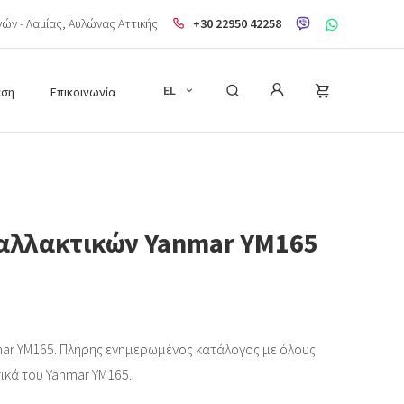
ηνών - Λαμίας, Aυλώνας Αττικής
+30 22950 42258
EL
εση
Επικοινωνία
αλλακτικών Yanmar YM165
ar YM165. Πλήρης ενημερωμένος κατάλογος με όλους
τικά του Yanmar YM165.