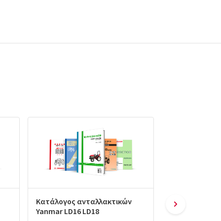
Κατάλογος ανταλλακτικών
Κατάλογος αν
Yanmar LD16 LD18
Yanmar Le20