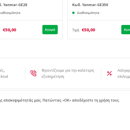
. Yanmar-GE28
Κωδ. Yanmar-GE350
ιαθεσιμότητα
Διαθεσιμότητα
€50,00
€50,00
ή
Αγορά
Τιμή
Αγο
ές,
Φροντίζουμε για την καλύτερη
Ασύγκρ
ckout
εξυπηρέτηση
επιλεγ
της επισκεψιμότητάς μας. Πατώντας «ΟΚ» αποδέχεστε τη χρήση τους.