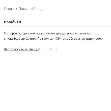
Όροι και Προϋποθέσεις
Προϊόντα
Χρησιμοποιούμε cookies για καλύτερη εμπειρία και ανάλυση της
Κινητήρας
επισκεψιμότητάς μας. Πατώντας «ΟΚ» αποδέχεστε τη χρήση τους.
Πλαίσιο
Πληροφορίες & Επιλογές
OK
Σύστημα Μετάδοσης
Υδραυλικό Σύστημα
Φρέζα
Κιτ επισκευής και συντήρησης
Επικοινωνία