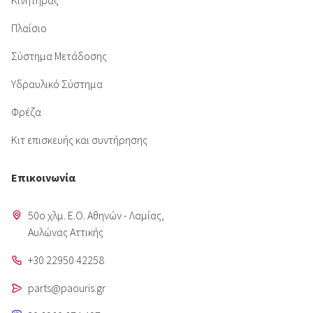
Κινητήρας
Πλαίσιο
Σύστημα Μετάδοσης
Υδραυλικό Σύστημα
Φρέζα
Κιτ επισκευής και συντήρησης
Επικοινωνία
50o χλμ. Ε.Ο. Αθηνών - Λαμίας,
Aυλώνας Αττικής
+30 22950 42258
parts@paouris.gr