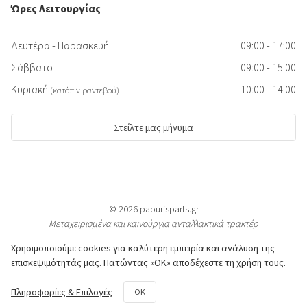
Ώρες Λειτουργίας
Δευτέρα - Παρασκευή
09:00 - 17:00
Σάββατο
09:00 - 15:00
Κυριακή
10:00 - 14:00
(κατόπιν ραντεβού)
Στείλτε μας μήνυμα
© 2026 paourisparts.gr
Μεταχειρισμένα και καινούργια ανταλλακτικά τρακτέρ
Χρησιμοποιούμε cookies για καλύτερη εμπειρία και ανάλυση της
επισκεψιμότητάς μας. Πατώντας «ΟΚ» αποδέχεστε τη χρήση τους.
© Όλες οι φωτογραφίες των προϊόντων προστατεύονται από πνευματικά
Πληροφορίες & Επιλογές
OK
δικαιώματα & είναι ιδιοκτησία του paourisparts.gr. Η αντιγραφή διώκεται ποινικά.