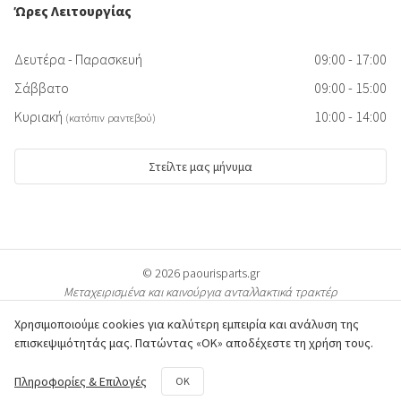
Ώρες Λειτουργίας
Δευτέρα - Παρασκευή
09:00 - 17:00
Σάββατο
09:00 - 15:00
Κυριακή
10:00 - 14:00
(κατόπιν ραντεβού)
Στείλτε μας μήνυμα
© 2026 paourisparts.gr
Μεταχειρισμένα και καινούργια ανταλλακτικά τρακτέρ
Χρησιμοποιούμε cookies για καλύτερη εμπειρία και ανάλυση της
επισκεψιμότητάς μας. Πατώντας «ΟΚ» αποδέχεστε τη χρήση τους.
© Όλες οι φωτογραφίες των προϊόντων προστατεύονται από πνευματικά
Πληροφορίες & Επιλογές
OK
δικαιώματα & είναι ιδιοκτησία του paourisparts.gr. Η αντιγραφή διώκεται ποινικά.