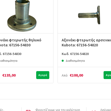
ονάκι φτερωτής θηλυκό
Αξονάκι φτερωτής αρσενικ
bota: 67156-54830
Kubota: 67156-54820
. 67156-54830
Κωδ. 67156-54820
ιαθεσιμότητα
Διαθεσιμότητα
€135,00
€100,00
ό
Αγορά
Από
Αγο
ές,
Φροντίζουμε για την καλύτερη
Ασύγκρ