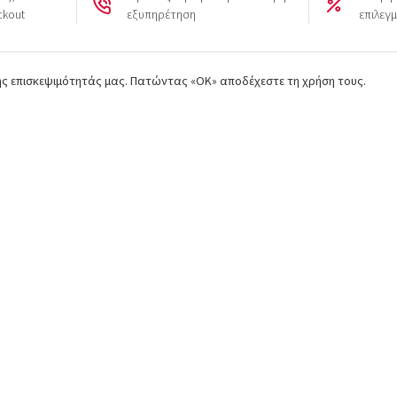
ckout
εξυπηρέτηση
επιλεγ
της επισκεψιμότητάς μας. Πατώντας «ΟΚ» αποδέχεστε τη χρήση τους.
Προϊόντα
Επικοινωνία
Κινητήρας
50o χλμ. Ε.Ο. Αθηνών - Λαμί
Aυλώνας Αττικής
Πλαίσιο
+30 22950 42258
Σύστημα Μετάδοσης
parts@paouris.gr
Υδραυλικό Σύστημα
+30 6980 874 497
Φρέζα