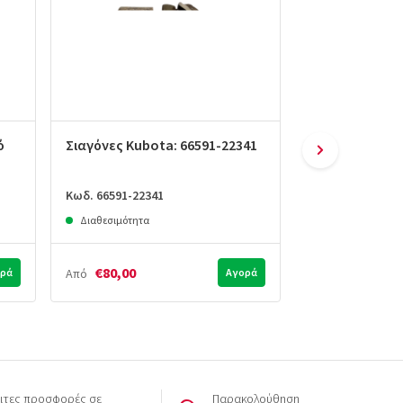
ό
Σιαγόνες Kubota: 66591-22341
Ταμπούρο φρέ
66591-22361
Κωδ. 66591-22341
Κωδ. 66591-2236
Διαθεσιμότητα
Διαθεσιμότητα
€80,00
€90,00
ρά
Από
Αγορά
Από
ιτες προσφορές σε
Παρακολούθηση