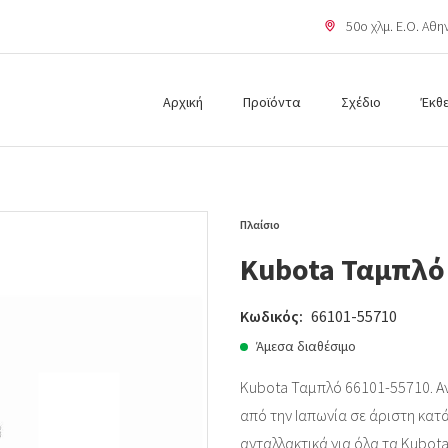
50o χλμ. Ε.Ο. Αθ
Αρχική
Προϊόντα
Σχέδιο
Έκθ
Πλαίσιο
Kubota Ταμπλό
Κωδικός:
66101-55710
Άμεσα διαθέσιμο
Kubota Ταμπλό 66101-55710. Αν
από την Ιαπωνία σε άριστη κατάσ
ανταλλακτικά για όλα τα Kubota