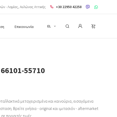
ηνών - Λαμίας, Aυλώνας Αττικής
+30 22950 42258
EL
εση
Επικοινωνία
 66101-55710
ταλλακτικά μεταχειρισμένα και καινούρια, εισαγόμενα
ταση. Βρείτε γνήσια - original και ιμιτασιόν - aftermarket
 σε προσιτές τιμές.