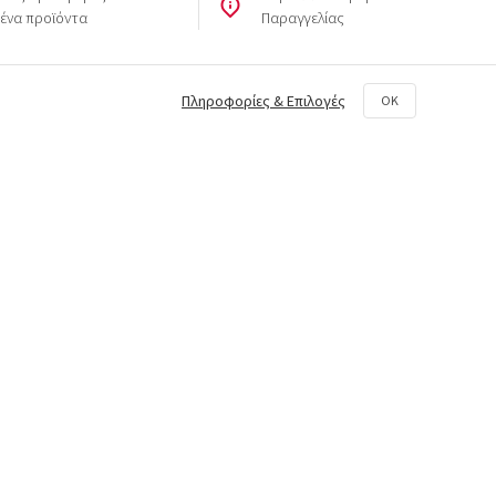
μένα προϊόντα
Παραγγελίας
Πληροφορίες & Επιλογές
OK
Εγγραφή
Ώρες Λειτουργίας
ας,
Δευτέρα - Παρασκευή
09:00 - 17:00
Σάββατο
09:00 - 15:00
Κυριακή
10:00 - 14:00
(κατόπιν ραντεβού)
Στείλτε μας μήνυμα