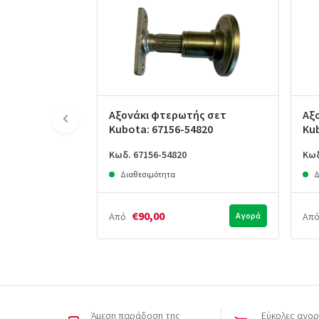
Αξονάκι φτερωτής σετ
Αξ
Kubota: 67156-54820
Ku
Κωδ. 67156-54820
Κωδ
Διαθεσιμότητα
Δ
€90,00
Από
Αγορά
Απ
Άμεση παράδοση της
Εύκολες αγορ