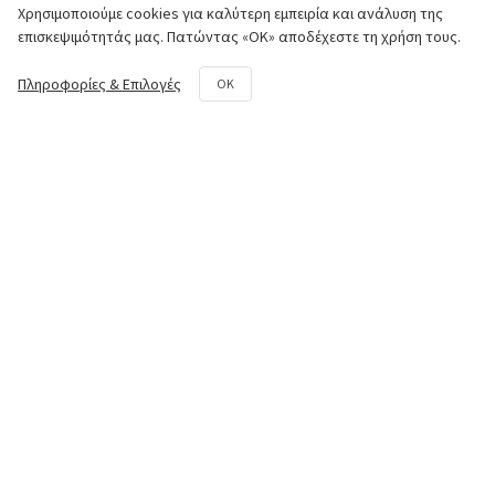
Χρησιμοποιούμε cookies για καλύτερη εμπειρία και ανάλυση της
Κινητήρας
επισκεψιμότητάς μας. Πατώντας «ΟΚ» αποδέχεστε τη χρήση τους.
Πλαίσιο
Πληροφορίες & Επιλογές
OK
Σύστημα Μετάδοσης
Υδραυλικό Σύστημα
Φρέζα
Κιτ επισκευής και συντήρησης
Επικοινωνία
50o χλμ. Ε.Ο. Αθηνών - Λαμίας,
Aυλώνας Αττικής
+30 22950 42258
parts@paouris.gr