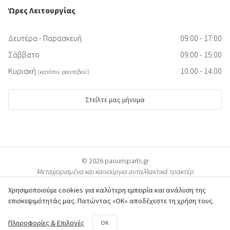
Ώρες Λειτουργίας
Δευτέρα - Παρασκευή
09:00 - 17:00
Σάββατο
09:00 - 15:00
Κυριακή
10:00 - 14:00
(κατόπιν ραντεβού)
Στείλτε μας μήνυμα
© 2026 paourisparts.gr
Μεταχειρισμένα και καινούργια ανταλλακτικά τρακτέρ
Χρησιμοποιούμε cookies για καλύτερη εμπειρία και ανάλυση της
επισκεψιμότητάς μας. Πατώντας «ΟΚ» αποδέχεστε τη χρήση τους.
© Όλες οι φωτογραφίες των προϊόντων προστατεύονται από πνευματικά
Πληροφορίες & Επιλογές
OK
δικαιώματα & είναι ιδιοκτησία του paourisparts.gr. Η αντιγραφή διώκεται ποινικά.