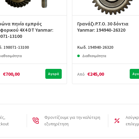
ρώνα πηνίο εμπρός
Γρανάζι P.T.O. 30 δόντια
αφορικού 4X4 DT Yanmar:
Yanmar: 194940-26320
8071-13100
. 198071-13100
Κωδ. 194940-26320
ιαθεσιμότητα
Διαθεσιμότητα
€700,00
€245,00
ό
Αγορά
Από
Αγο
ές,
Φροντίζουμε για την καλύτερη
Ασύγκρ
ckout
εξυπηρέτηση
επιλεγ