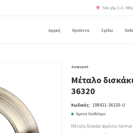
50o χλμ. Ε.Ο. Αθ
Αρχική
Προϊόντα
Σχέδιο
Έκθ
Διαφορικό
Μέταλο δισκάκι
36320
Κωδικός:
198421-36320-U
Άμεσα διαθέσιμο
Μέταλο δισκάκι φρένου Yanmar: