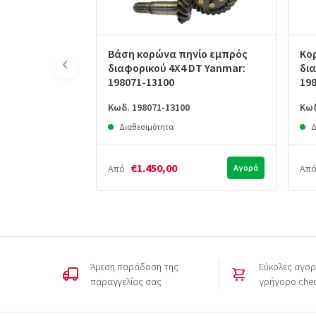
Βάση κορώνα πηνίο εμπρός
Κο
διαφορικού 4X4 DT Yanmar:
δι
198071-13100
19
Κωδ. 198071-13100
Κωδ
Διαθεσιμότητα
Δ
€1.450,00
Από
Αγορά
Απ
Άμεση παράδοση της
Εύκολες αγορ
παραγγελίας σας
γρήγορο che