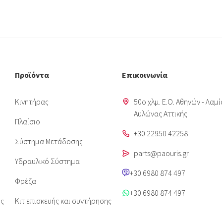
Προϊόντα
Επικοινωνία
Κινητήρας
50o χλμ. Ε.Ο. Αθηνών - Λαμί
Aυλώνας Αττικής
Πλαίσιο
+30 22950 42258
Σύστημα Μετάδοσης
parts@paouris.gr
Υδραυλικό Σύστημα
+30 6980 874 497
Φρέζα
+30 6980 874 497
ις
Κιτ επισκευής και συντήρησης