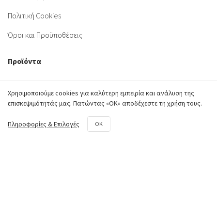
Πολιτική Cookies
Όροι και Προϋποθέσεις
Προϊόντα
Κινητήρας
Χρησιμοποιούμε cookies για καλύτερη εμπειρία και ανάλυση της
επισκεψιμότητάς μας. Πατώντας «ΟΚ» αποδέχεστε τη χρήση τους.
Πλαίσιο
Πληροφορίες & Επιλογές
OK
Σύστημα Μετάδοσης
Υδραυλικό Σύστημα
Φρέζα
Κιτ επισκευής και συντήρησης
Επικοινωνία