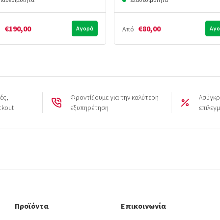
€190,00
€80,00
ό
Αγορά
Από
Αγο
ές,
Φροντίζουμε για την καλύτερη
Ασύγκρ
ckout
εξυπηρέτηση
επιλεγ
Προϊόντα
Επικοινωνία