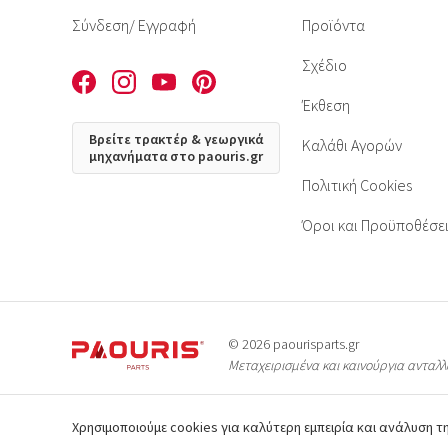
Σύνδεση
/ Εγγραφή
Προϊόντα
Σχέδιο
Έκθεση
Βρείτε τρακτέρ & γεωργικά
Καλάθι Αγορών
μηχανήματα στο paouris.gr
Πολιτική Cookies
Όροι και Προϋποθέσε
© 2026 paourisparts.gr
Μεταχειρισμένα και καινούργια ανταλ
Χρησιμοποιούμε cookies για καλύτερη εμπειρία και ανάλυση 
© Όλες οι φωτογραφίες των προϊ