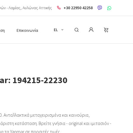
ηνών - Λαμίας, Aυλώνας Αττικής
+30 22950 42258
EL
εση
Επικοινωνία
ar: 194215-22230
. Ανταλλακτικά μεταχειρισμένα και καινούρια,
ριστη κατάσταση. Βρείτε γνήσια - original και ιμιτασιόν -
λα τα Yanmar σε προσιτές τιμές.