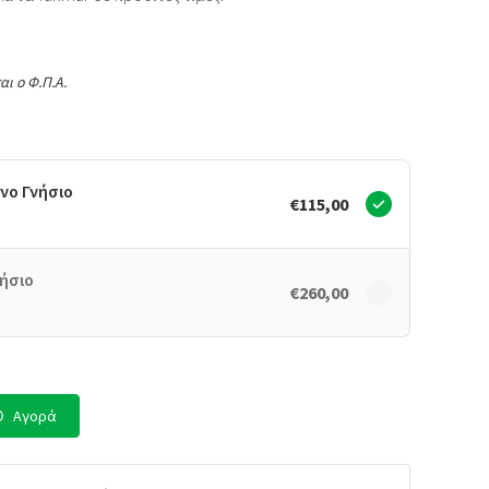
αι ο Φ.Π.Α.
νο Γνήσιο
€115,00
ήσιο
€260,00
Αγορά