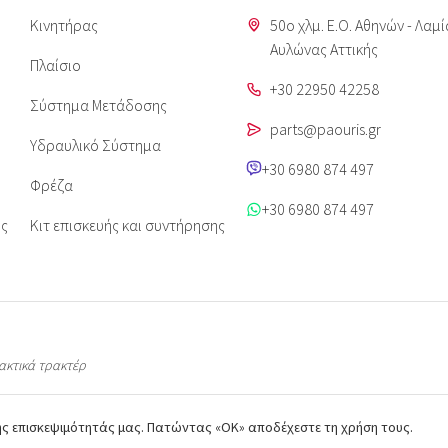
Κινητήρας
50o χλμ. Ε.Ο. Αθηνών - Λαμί
Aυλώνας Αττικής
Πλαίσιο
+30 22950 42258
Σύστημα Μετάδοσης
parts@paouris.gr
Υδραυλικό Σύστημα
+30 6980 874 497
Φρέζα
+30 6980 874 497
ις
Κιτ επισκευής και συντήρησης
λακτικά τρακτέρ
της επισκεψιμότητάς μας. Πατώντας «ΟΚ» αποδέχεστε τη χρήση τους.
όντων προστατεύονται από πνευματικά δικαιώματα & είναι ιδιοκτησία του paourisparts.gr