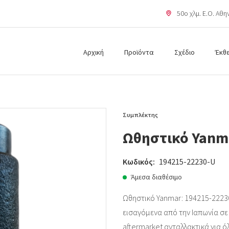
50o χλμ. Ε.Ο. Αθ
Αρχική
Προϊόντα
Σχέδιο
Έκθ
Συμπλέκτης
Ωθηστικό Yanm
Κωδικός:
194215-22230-U
Άμεσα διαθέσιμο
Ωθηστικό Yanmar: 194215-22230
εισαγόμενα από την Ιαπωνία σε ά
aftermarket ανταλλακτικά για ό