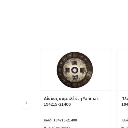
Δίσκος συμπλέκτη Yanmar:
Πλ
194215-21400
19
Κωδ. 194215-21400
Κωδ
Διαθεσιμότητα
Δ