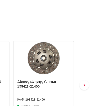
1
Δίσκος κίνησης Yanmar:
Γρανάζι Καμπά
198421-21400
29 Δόντια Yan
25420
Κωδ. 198421-21400
Κωδ. 198091-254
Διαθεσιμότητα
Διαθεσιμότητα