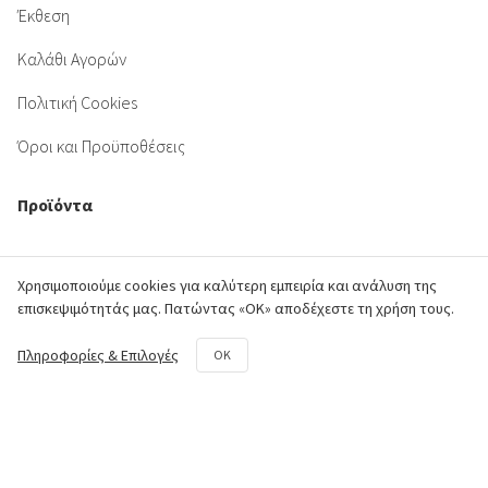
Έκθεση
Καλάθι Αγορών
Πολιτική Cookies
Όροι και Προϋποθέσεις
Προϊόντα
Κινητήρας
Χρησιμοποιούμε cookies για καλύτερη εμπειρία και ανάλυση της
Πλαίσιο
επισκεψιμότητάς μας. Πατώντας «ΟΚ» αποδέχεστε τη χρήση τους.
Σύστημα Μετάδοσης
Πληροφορίες & Επιλογές
OK
Υδραυλικό Σύστημα
Φρέζα
Κιτ επισκευής και συντήρησης