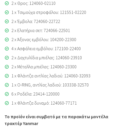
2 x Θρος: 124060-02110
1 x Τσιμούχα στροφάλου: 121551-02220
2 x Έμβολα: 724060-22722
2 x Ελατήρια σετ: 724066-22501
2 x Άξονας εμβόλου: 104200-22300
4 x Ασφάλεια εμβόλου: 172100-22400
2 x Δαχτυλίδια μπιέλας: 124060-23910
2 x Μέταλλα μπιέλας: 124060-23300
1 x Φλάντζα αντλίας λαδιού: 124060-32093
1 x O-RING, αντλίας λαδιού: 103338-32570
6 x Ροδέλα: 23414-120000
1 x Φλάντζα δυναμό: 124060-77171
Το προϊόν είναι συμβατό με τα παρακάτω μοντέλα
τρακτέρ Yanmar