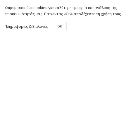
Χρησιμοποιούμε cookies για καλύτερη εμπειρία και ανάλυση της
Κινητήρας
επισκεψιμότητάς μας. Πατώντας «ΟΚ» αποδέχεστε τη χρήση τους.
Πλαίσιο
Πληροφορίες & Επιλογές
OK
Σύστημα Μετάδοσης
Υδραυλικό Σύστημα
Φρέζα
Κιτ επισκευής και συντήρησης
Επικοινωνία
50o χλμ. Ε.Ο. Αθηνών - Λαμίας,
Aυλώνας Αττικής
+30 22950 42258
parts@paouris.gr