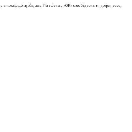
της επισκεψιμότητάς μας. Πατώντας «ΟΚ» αποδέχεστε τη χρήση τους.
Προϊόντα
Επικοινωνία
Κινητήρας
50o χλμ. Ε.Ο. Αθηνών - Λαμί
Aυλώνας Αττικής
Πλαίσιο
+30 22950 42258
Σύστημα Μετάδοσης
parts@paouris.gr
Υδραυλικό Σύστημα
+30 6980 874 497
Φρέζα
+30 6980 874 497
ις
Κιτ επισκευής και συντήρησης