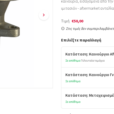
καινούρια, εισαγόμενα από την Ι
ιμιτασιόν - aftermarket ανταλλα
Τιμή
€50,00
Στις τιμές δεν συμπεριλαμβάνετ
Επιλέξτε παραλλαγή
Κατάσταση: Καινούργιο Aft
Σε απόθεμα
Τελευταία τεμάχια
Κατάσταση: Καινούργιο Γν
Σε απόθεμα
Κατάσταση: Μεταχειρισμέ
Σε απόθεμα