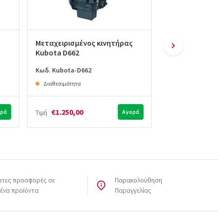
ς
Μεταχειρισμένος κινητήρας
Μεταχειρισμέ
Kubota D662
Kubota D722
Κωδ. Kubota-D662
Κωδ. Kubota-D7
Διαθεσιμότητα
Διαθεσιμότητα
€1.250,00
€1.450,00
ρά
Τιμή
Αγορά
Τιμή
ιτες προσφορές σε
Παρακολούθηση
μένα προϊόντα
Παραγγελίας