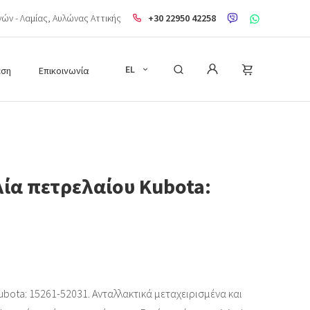
ηνών - Λαμίας, Aυλώνας Αττικής
+30 22950 42258
EL
εση
Επικοινωνία
ία πετρελαίου Kubota:
ubota: 15261-52031. Ανταλλακτικά μεταχειρισμένα και