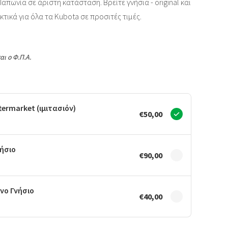
απωνία σε άριστη κατάσταση. Βρείτε γνήσια - original και
κτικά για όλα τα Kubota σε προσιτές τιμές.
αι ο Φ.Π.Α.
ermarket (ιμιτασιόν)
€50,00
ήσιο
€90,00
νο Γνήσιο
€40,00