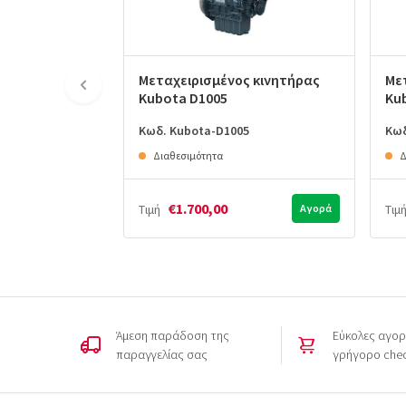
Μεταχειρισμένος κινητήρας
Με
Kubota D1005
Ku
Κωδ. Kubota-D1005
Κωδ
Διαθεσιμότητα
Δ
€1.700,00
Τιμή
Αγορά
Τιμ
Άμεση παράδοση της
Εύκολες αγορ
παραγγελίας σας
γρήγορο che