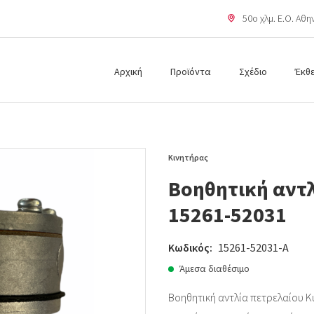
50o χλμ. Ε.Ο. Αθ
Αρχική
Προϊόντα
Σχέδιο
Έκθ
Κινητήρας
Βοηθητική αντλ
15261-52031
Κωδικός:
15261-52031-A
Άμεσα διαθέσιμο
Βοηθητική αντλία πετρελαίου K