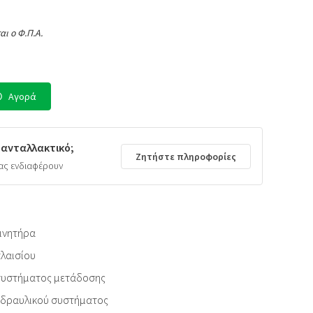
αι ο Φ.Π.Α.
Αγορά
 ανταλλακτικό;
Ζητήστε πληροφορίες
ας ενδιαφέρουν
ινητήρα
λαισίου
συστήματος μετάδοσης
υδραυλικού συστήματος