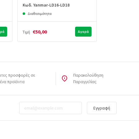
Κωδ. Yanmar-LD16-LD18
Κωδ. Yanmar-Le
Διαθεσιμότητα
Διαθεσιμότητα
€50,00
€50,00
ρά
Τιμή
Αγορά
Τιμή
ιτες προσφορές σε
Παρακολούθηση
μένα προϊόντα
Παραγγελίας
Εγγραφή