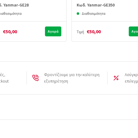
. Yanmar-GE28
Κωδ. Yanmar-GE350
ιαθεσιμότητα
Διαθεσιμότητα
€50,00
€50,00
ή
Αγορά
Τιμή
Αγο
ές,
Φροντίζουμε για την καλύτερη
Ασύγκρ
ckout
εξυπηρέτηση
επιλεγ