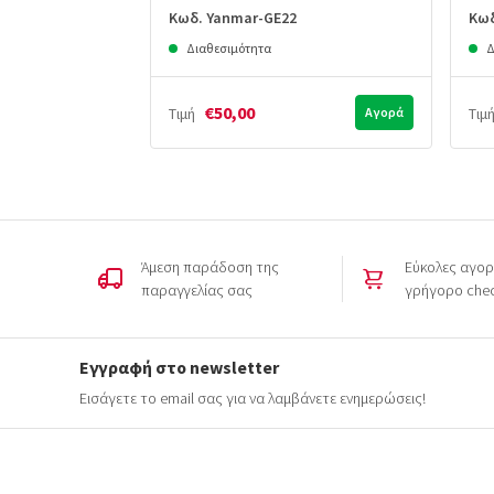
Κωδ. Yanmar-GE22
Κωδ
Διαθεσιμότητα
Δ
€50,00
Τιμή
Αγορά
Τιμ
Άμεση παράδοση της
Εύκολες αγορ
παραγγελίας σας
γρήγορο che
Εγγραφή στο newsletter
Εισάγετε το email σας για να λαμβάνετε ενημερώσεις!