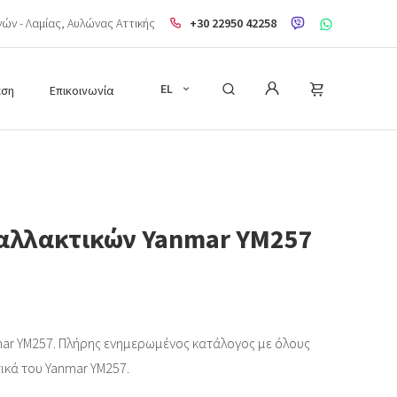
ηνών - Λαμίας, Aυλώνας Αττικής
+30 22950 42258
EL
εση
Επικοινωνία
αλλακτικών Yanmar YM257
ar YM257. Πλήρης ενημερωμένος κατάλογος με όλους
τικά του Yanmar YM257.