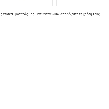
της επισκεψιμότητάς μας. Πατώντας «ΟΚ» αποδέχεστε τη χρήση τους.
ιμούχα άξονα όπισθεν
Τσιμούχα σασμάν 3ου άξον
bota: 09500-20428
Kubota: 09500-17478
. 09500-20428
Κωδ. 09500-17478
ιαθεσιμότητα
Διαθεσιμότητα
€6,50
€5,00
ό
Αγορά
Από
Αγο
ές,
Φροντίζουμε για την καλύτερη
Ασύγκρ
ckout
εξυπηρέτηση
επιλεγ