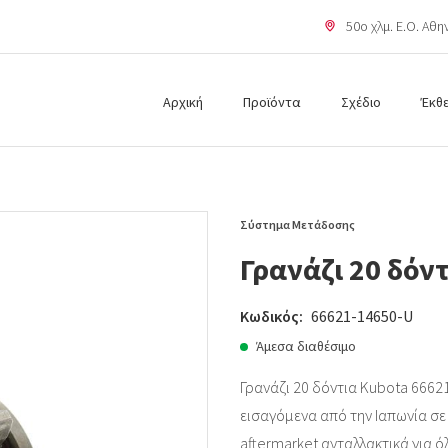
50o χλμ. Ε.Ο. Αθ
Αρχική
Προϊόντα
Σχέδιο
Έκθ
Σύστημα Μετάδοσης
Γρανάζι 20 δόν
Κωδικός:
66621-14650-U
Άμεσα διαθέσιμο
Γρανάζι 20 δόντια Kubota 66621
εισαγόμενα από την Ιαπωνία σε ά
aftermarket ανταλλακτικά για ό