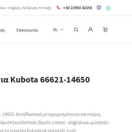
ηνών - Λαμίας, Aυλώνας Αττικής
+30 22950 42258
EL
εση
Επικοινωνία
τια Kubota 66621-14650
-14650. Ανταλλακτικά μεταχειρισμένα και καινούρια,
ριστη κατάσταση. Βρείτε γνήσια - original και ιμιτασιόν -
λα τα τρακτέρ Kubota σε προσιτές τιμές.