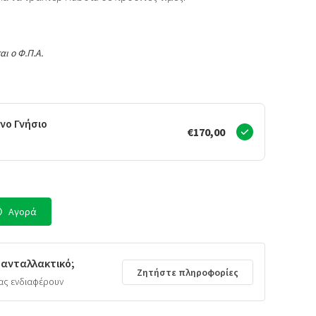
αι ο Φ.Π.Α.
νο Γνήσιο
€170,00
Αγορά
 ανταλλακτικό;
Ζητήστε πληροφορίες
ας ενδιαφέρουν