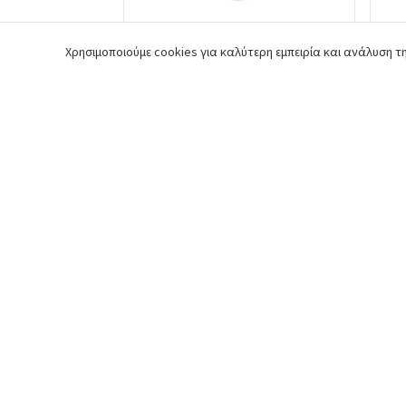
Χρησιμοποιούμε cookies για καλύτερη εμπειρία και ανάλυση 
Τσιμούχα σασμάν 1ου άξονα
Τσ
Kubota: 09180-17328
Ku
Κωδ. 09180-17328
Κωδ
Διαθεσιμότητα
Δ
€6,90
Από
Αγορά
Απ
Άμεση παράδοση της
Εύκολες αγορ
παραγγελίας σας
γρήγορο che