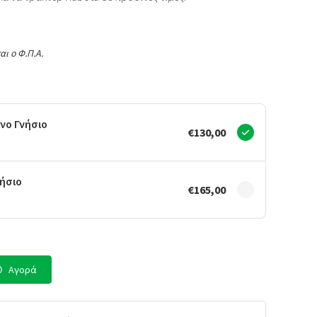
αι ο Φ.Π.Α.
νο Γνήσιο
€130,00
ήσιο
€165,00
Αγορά