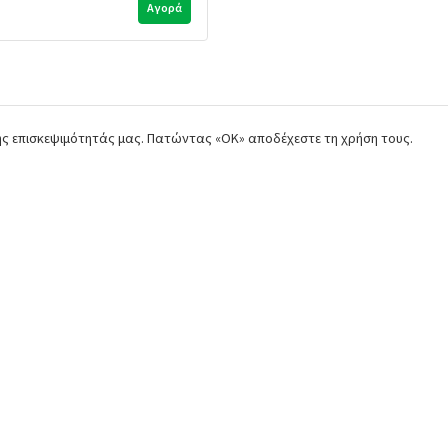
Αγορά
της επισκεψιμότητάς μας. Πατώντας «ΟΚ» αποδέχεστε τη χρήση τους.
Παρόμοια προϊόντα
ιμούχα άξονα όπισθεν
Τσιμούχα σασμάν 3ου άξον
bota: 09500-20428
Kubota: 09500-17478