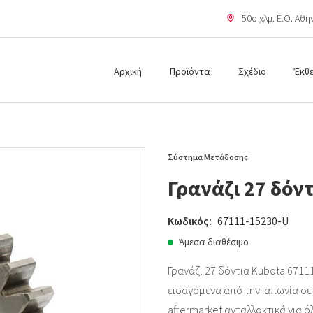
50o χλμ. Ε.Ο. Αθ
Αρχική
Προϊόντα
Σχέδιο
Έκθ
Σύστημα Μετάδοσης
Γρανάζι 27 δόν
Κωδικός:
67111-15230-U
Άμεσα διαθέσιμο
Γρανάζι 27 δόντια Kubota 67111
εισαγόμενα από την Ιαπωνία σε ά
aftermarket ανταλλακτικά για ό