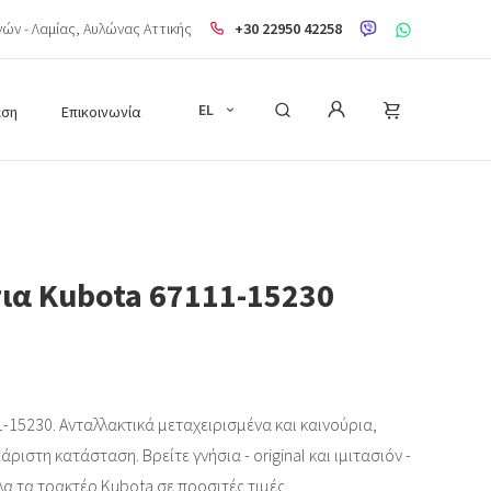
ηνών - Λαμίας, Aυλώνας Αττικής
+30 22950 42258
EL
εση
Επικοινωνία
τια Kubota 67111-15230
-15230. Ανταλλακτικά μεταχειρισμένα και καινούρια,
ριστη κατάσταση. Βρείτε γνήσια - original και ιμιτασιόν -
λα τα τρακτέρ Kubota σε προσιτές τιμές.