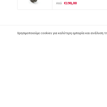
€190,00
Από
Χρησιμοποιούμε cookies για καλύτερη εμπειρία και ανάλυση 
Τσιμούχα σασμάν 1ου άξονα
Τσ
Kubota: 09180-17328
Ku