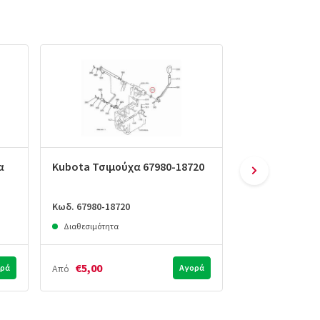
α
Kubota Τσιμούχα 67980-18720
Kubota Τσιμού
Κωδ. 67980-18720
Κωδ. 09500-2035
Διαθεσιμότητα
Διαθεσιμότητα
€5,00
€8,00
ρά
Από
Αγορά
Από