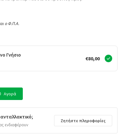
αι ο Φ.Π.Α.
νο Γνήσιο
€80,00
Αγορά
 ανταλλακτικό;
Ζητήστε πληροφορίες
ας ενδιαφέρουν