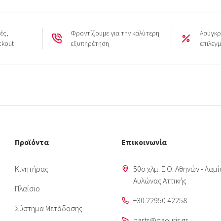
ές,
Φροντίζουμε για την καλύτερη
Ασύγκρ
ckout
εξυπηρέτηση
επιλεγ
Προϊόντα
Επικοινωνία
Κινητήρας
50o χλμ. Ε.Ο. Αθηνών - Λαμί
Aυλώνας Αττικής
Πλαίσιο
+30 22950 42258
Σύστημα Μετάδοσης
parts@paouris.gr