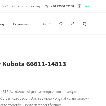
ηνών - Λαμίας, Aυλώνας Αττικής
+30 22950 42258
EL
εση
Επικοινωνία
 Kubota 66611-14813
4813. Ανταλλακτικά μεταχειρισμένα και καινούρια,
ριστη κατάσταση. Βρείτε γνήσια - original και ιμιτασιόν -
λα τα τρακτέρ Kubota σε προσιτές τιμές.