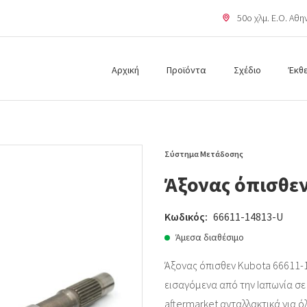
50o χλμ. Ε.Ο. Αθ
Αρχική
Προϊόντα
Σχέδιο
Έκθ
Σύστημα Μετάδοσης
Άξονας όπισθεν
Κωδικός:
66611-14813-U
Άμεσα διαθέσιμο
Άξονας όπισθεν Kubota 66611-1
εισαγόμενα από την Ιαπωνία σε ά
aftermarket ανταλλακτικά για ό