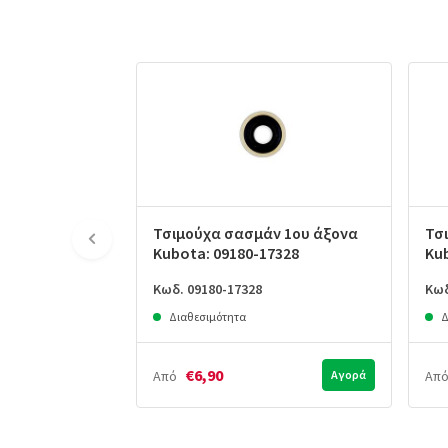
Τσιμούχα σασμάν 1ου άξονα
Τσ
Kubota: 09180-17328
Ku
Κωδ. 09180-17328
Κωδ
Διαθεσιμότητα
Δ
€6,90
Από
Αγορά
Απ